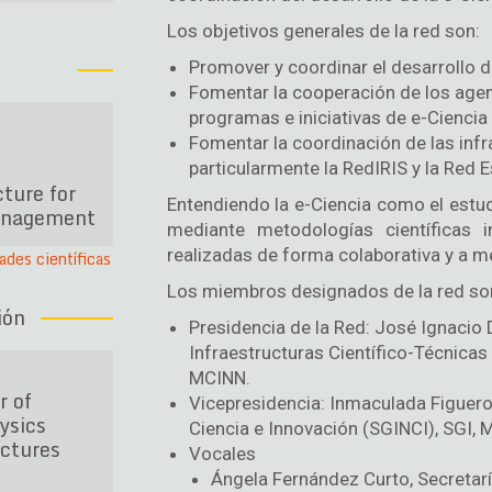
Los objetivos generales de la red son:
Promover y coordinar el desarrollo d
Fomentar la cooperación de los agent
programas e iniciativas de e-Ciencia
Fomentar la coordinación de las infra
particularmente la RedIRIS y la Red 
ture for
Entendiendo la e-Ciencia como el estu
anagement
mediante metodologías científicas 
realizadas de forma colaborativa y a m
des científicas
Los miembros designados de la red so
ión
Presidencia de la Red: José Ignacio
Infraestructuras Científico-Técnicas
MCINN.
r of
Vicepresidencia: Inmaculada Figueroa
ysics
Ciencia e Innovación (SGINCI), SGI, 
uctures
Vocales
Ángela Fernández Curto, Secretarí