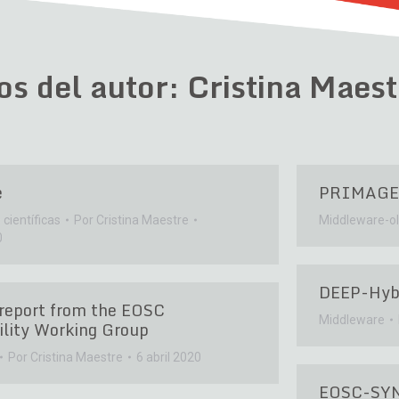
os del autor:
Cristina Maest
e
PRIMAGE
científicas
Por
Cristina Maestre
Middleware-o
0
DEEP-Hyb
report from the EOSC
Middleware
ility Working Group
Por
Cristina Maestre
6 abril 2020
EOSC-SY