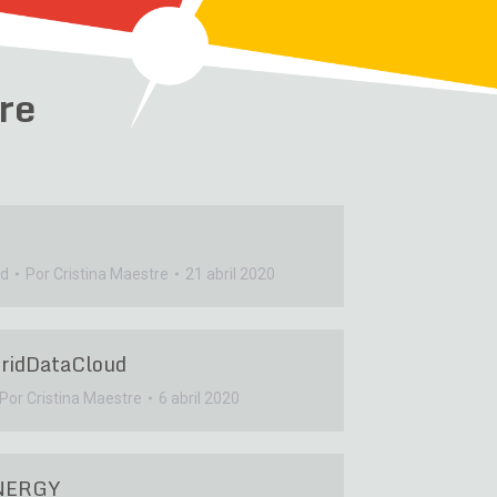
re
ld
Por
Cristina Maestre
21 abril 2020
ridDataCloud
Por
Cristina Maestre
6 abril 2020
NERGY